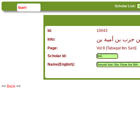
Scholar List:
click to
expand
Start!
Id:
10043
بن حرب بن أمية بن
Info:
Page:
Vol:8 [Tabaqat Ibn Sa'd]
Scholar Id:
Name(English):
<<
Back
<<