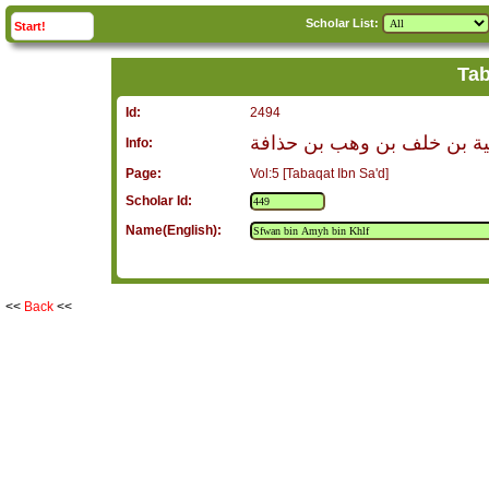
Scholar List:
click to
expand
Start!
Tab
Id:
2494
ية بن خلف بن وهب بن حذافة
Info:
Page:
Vol:5 [Tabaqat Ibn Sa'd]
Scholar Id:
Name(English):
<<
Back
<<