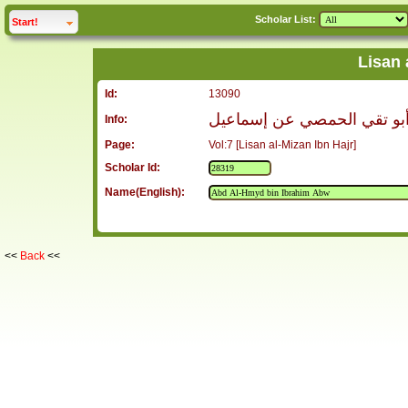
Scholar List:
click to
expand
Start!
Lisan 
Id:
13090
 أبو تقي الحمصي عن إسماعيل
Info:
Page:
Vol:7 [Lisan al-Mizan Ibn Hajr]
Scholar Id:
Name(English):
<<
Back
<<