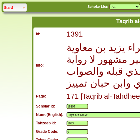
Scholar List:
click to
expand
Start!
Taqrib a
1391
Id:
ء يزيد بن معاوية
ر مشهور لا رواية
Info:
الذي قبله والصواب
ي وابن حبان تمييز
171 [Taqrib al-Tahdhee
Page:
Scholar Id:
Name(English):
Tahzeeb Id:
Grade Code: