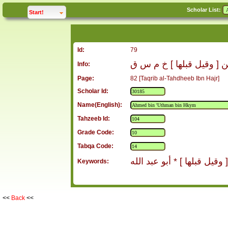
Scholar List:
click to
expand
Start!
Id:
79
ن [ وقيل قبلها ] خ م س ق
Info:
Page:
82 [Taqrib al-Tahdheeb Ibn Hajr]
Scholar Id:
Name(English):
Tahzeeb Id:
Grade Code:
Tabqa Code:
يل قبلها ] * أبو عبد الله
Keywords:
<<
Back
<<