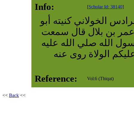
Info:
[
Scholar Id: 38140
]
دس الخولاني كنيته أبو
مر بن بلال قال سمعت
ول الله صلي الله عليه
يكم الولاة روى عنه
Reference:
Vol:6 (Thiqat)
<<
Back
<<