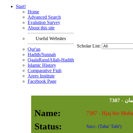
Start!
Home
Advanced Search
Evalution Survey
About this site
Useful Websites
Scholar List:
Qur'an
Hadith/Sunnah
QaalaRasulAllah-Hadith
Islamic History
Comparative Fiqh
Arees Institute
Facebook Page
7387
Name:
Status:
Succ. (Taba' Tabi')