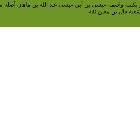
 بكنيته واسمه عيسى بن أبي عيسى عبد الله بن ماهان أصله 
وشعبة قال بن معين ثقة