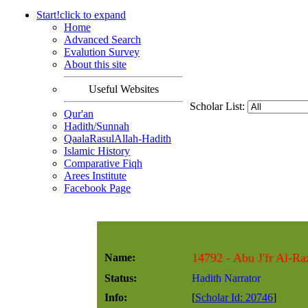
Start!
click to
expand
Home
Advanced Search
Evalution Survey
About this site
Useful Websites
Scholar List:
Qur'an
Hadith/Sunnah
QaalaRasulAllah-Hadith
Islamic History
Comparative Fiqh
Arees Institute
Facebook Page
Name:
Status:
Hadith Narrator
Info:
[
Scholar Id: 20746
]