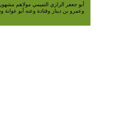
أبو جعفر الرازي التميمي مولاهم مشهور
وعمرو بن دينار وقتادة وعنه أبو عوانة 