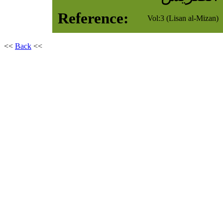
Reference:
Vol:3 (Lisan al-Mizan)
<<
Back
<<