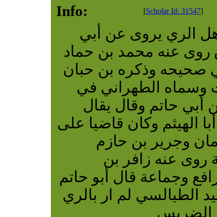
Info:
[
Scholar Id: 31547
]
هل الري يروى عن أبي
 روى عنه محمد بن حماد
ي صحيحه وذكره بن حبان
ت وسماه الطهراني في
 أبي حاتم وقال يقال
با الهيثم وكان قاضيا على
ان وجرير بن حازم
 روى عنه زافر بن
فع وجماعة قال أبو حاتم
ليد الطيالسي لم ار بالري
ن الضريس