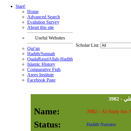
Start!
Home
Advanced Search
Evalution Survey
About this site
Useful Websites
Scholar List:
Qur'an
Hadith/Sunnah
QaalaRasulAllah-Hadith
Islamic History
Comparative Fiqh
Arees Institute
Facebook Page
ذهلي
Name:
Status:
Hadith Narrator