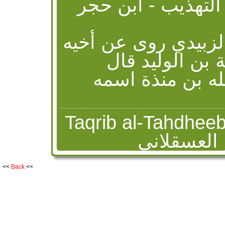
التهذيب - ابن حجر [Kunya, Hadith Narrator,
الزبيدي روى عن أخيه
بن الوليد قال
لله بن منذة اسمه
Taqrib al-Tahdheeb Ibn Hajr
- بن حجر العسقلاني
Na
<<
Back
<<
الزبيدي بضم الزاي
 بمهملتين الأولي
نهما ميم ساكنة