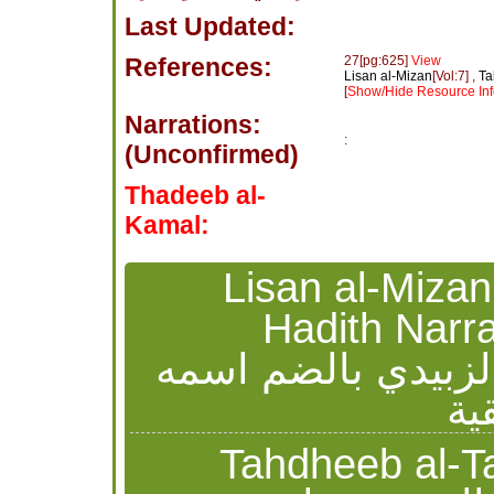
Last Updated:
References:
27[pg:625]
View
Lisan al-Mizan
[Vol:7] ,
Ta
[
Show/Hide Resource Inf
Narrations:
:
(Unconfirmed)
Thadeeb al-
Kamal:
Lisan al-Mizan Ibn Hajr
Hadith Narra
الزبيدي بالضم اسمه
ية
Tahdheeb al-Tahd