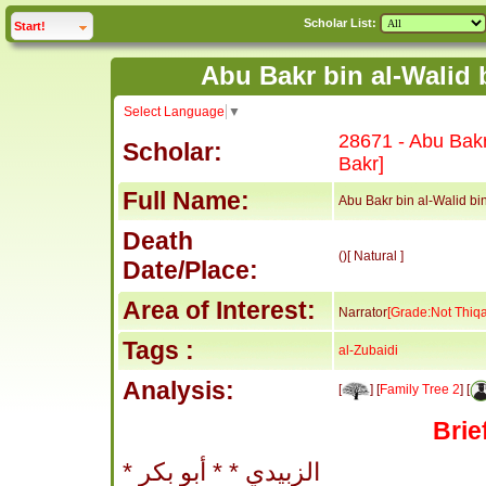
Scholar List:
click to
expand
Start!
Select Language
▼
28671 - Abu Bakr
Scholar:
Bakr]
Full Name:
Abu Bakr bin al-Walid bin
Death
()[ Natural ]
Date/Place:
Area of Interest:
Narrator
[Grade:Not Thiq
Tags :
al-Zubaidi
Analysis:
[
] [
Family Tree 2
] [
Brie
* الزبيدي * * أبو بكر