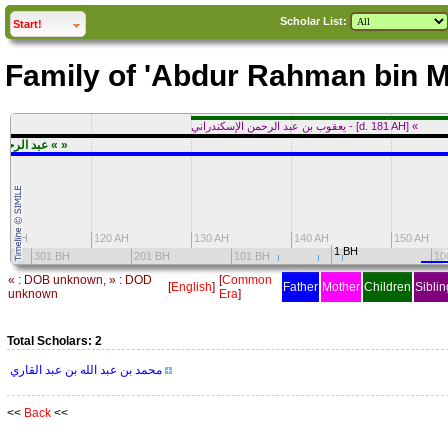
Scholar List:
click to
expand
Start!
Family of 'Abdur Rahman bin
يعقوب بن عبد الرحمن الإسكندراني - [d. 181 AH] «
عبد الرحمن بن محمد بن عبد الله « »
10 AH
120 AH
130 AH
140 AH
150 AH
1 BH
301 BH
201 BH
101 BH
10
« : DOB unknown, » : DOD
[
Common
[
English
]
Father
Mother
Children
Siblin
unknown
Era
]
Total Scholars: 2
محمد بن عبد الله بن عبد القاري
<<
Back
<<