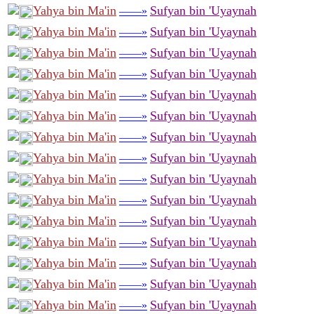
Yahya bin Ma'in
Sufyan bin 'Uyaynah
——»
Yahya bin Ma'in
Sufyan bin 'Uyaynah
——»
Yahya bin Ma'in
Sufyan bin 'Uyaynah
——»
Yahya bin Ma'in
Sufyan bin 'Uyaynah
——»
Yahya bin Ma'in
Sufyan bin 'Uyaynah
——»
Yahya bin Ma'in
Sufyan bin 'Uyaynah
——»
Yahya bin Ma'in
Sufyan bin 'Uyaynah
——»
Yahya bin Ma'in
Sufyan bin 'Uyaynah
——»
Yahya bin Ma'in
Sufyan bin 'Uyaynah
——»
Yahya bin Ma'in
Sufyan bin 'Uyaynah
——»
Yahya bin Ma'in
Sufyan bin 'Uyaynah
——»
Yahya bin Ma'in
Sufyan bin 'Uyaynah
——»
Yahya bin Ma'in
Sufyan bin 'Uyaynah
——»
Yahya bin Ma'in
Sufyan bin 'Uyaynah
——»
Yahya bin Ma'in
Sufyan bin 'Uyaynah
——»