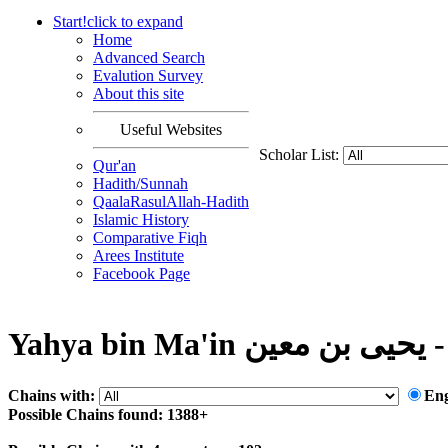
Start!
click to
expand
Home
Advanced Search
Evalution Survey
About this site
Useful Websites
Scholar List:
Qur'an
Hadith/Sunnah
QaalaRasulAllah-Hadith
Islamic History
Comparative Fiqh
Arees Institute
Facebook Page
Ya
Chains with:
En
Possible Chains found: 1388+