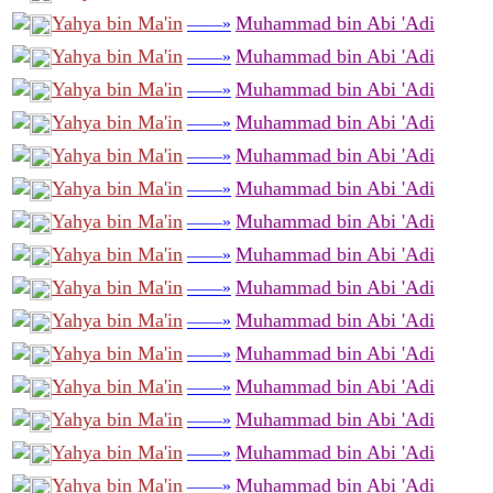
Yahya bin Ma'in
Muhammad bin Abi 'Adi
——»
Yahya bin Ma'in
Muhammad bin Abi 'Adi
——»
Yahya bin Ma'in
Muhammad bin Abi 'Adi
——»
Yahya bin Ma'in
Muhammad bin Abi 'Adi
——»
Yahya bin Ma'in
Muhammad bin Abi 'Adi
——»
Yahya bin Ma'in
Muhammad bin Abi 'Adi
——»
Yahya bin Ma'in
Muhammad bin Abi 'Adi
——»
Yahya bin Ma'in
Muhammad bin Abi 'Adi
——»
Yahya bin Ma'in
Muhammad bin Abi 'Adi
——»
Yahya bin Ma'in
Muhammad bin Abi 'Adi
——»
Yahya bin Ma'in
Muhammad bin Abi 'Adi
——»
Yahya bin Ma'in
Muhammad bin Abi 'Adi
——»
Yahya bin Ma'in
Muhammad bin Abi 'Adi
——»
Yahya bin Ma'in
Muhammad bin Abi 'Adi
——»
Yahya bin Ma'in
Muhammad bin Abi 'Adi
——»