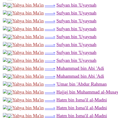
Yahya bin Ma'in
Sufyan bin 'Uyaynah
——»
Yahya bin Ma'in
Sufyan bin 'Uyaynah
——»
Yahya bin Ma'in
Sufyan bin 'Uyaynah
——»
Yahya bin Ma'in
Sufyan bin 'Uyaynah
——»
Yahya bin Ma'in
Sufyan bin 'Uyaynah
——»
Yahya bin Ma'in
Sufyan bin 'Uyaynah
——»
Yahya bin Ma'in
Sufyan bin 'Uyaynah
——»
Yahya bin Ma'in
Sufyan bin 'Uyaynah
——»
Yahya bin Ma'in
Muhammad bin Abi 'Adi
——»
Yahya bin Ma'in
Muhammad bin Abi 'Adi
——»
Yahya bin Ma'in
'Umar bin 'Abdur Rahman
——»
Yahya bin Ma'in
Hajjaj bin Muhammad al-Musay
——»
Yahya bin Ma'in
Hatm bin Isma'il al-Madni
——»
Yahya bin Ma'in
Hatm bin Isma'il al-Madni
——»
Yahya bin Ma'in
Hatm bin Isma'il al-Madni
——»