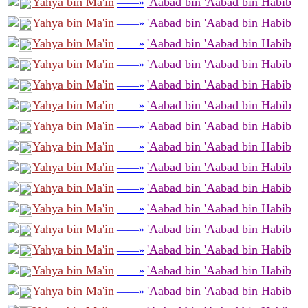
Yahya bin Ma'in
'Aabad bin 'Aabad bin Habib
——»
Yahya bin Ma'in
'Aabad bin 'Aabad bin Habib
——»
Yahya bin Ma'in
'Aabad bin 'Aabad bin Habib
——»
Yahya bin Ma'in
'Aabad bin 'Aabad bin Habib
——»
Yahya bin Ma'in
'Aabad bin 'Aabad bin Habib
——»
Yahya bin Ma'in
'Aabad bin 'Aabad bin Habib
——»
Yahya bin Ma'in
'Aabad bin 'Aabad bin Habib
——»
Yahya bin Ma'in
'Aabad bin 'Aabad bin Habib
——»
Yahya bin Ma'in
'Aabad bin 'Aabad bin Habib
——»
Yahya bin Ma'in
'Aabad bin 'Aabad bin Habib
——»
Yahya bin Ma'in
'Aabad bin 'Aabad bin Habib
——»
Yahya bin Ma'in
'Aabad bin 'Aabad bin Habib
——»
Yahya bin Ma'in
'Aabad bin 'Aabad bin Habib
——»
Yahya bin Ma'in
'Aabad bin 'Aabad bin Habib
——»
Yahya bin Ma'in
'Aabad bin 'Aabad bin Habib
——»