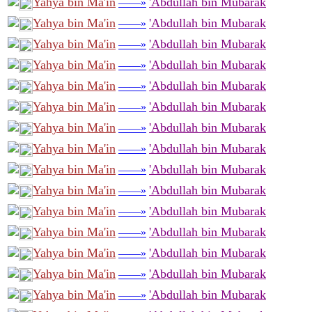
Yahya bin Ma'in
'Abdullah bin Mubarak
——»
Yahya bin Ma'in
'Abdullah bin Mubarak
——»
Yahya bin Ma'in
'Abdullah bin Mubarak
——»
Yahya bin Ma'in
'Abdullah bin Mubarak
——»
Yahya bin Ma'in
'Abdullah bin Mubarak
——»
Yahya bin Ma'in
'Abdullah bin Mubarak
——»
Yahya bin Ma'in
'Abdullah bin Mubarak
——»
Yahya bin Ma'in
'Abdullah bin Mubarak
——»
Yahya bin Ma'in
'Abdullah bin Mubarak
——»
Yahya bin Ma'in
'Abdullah bin Mubarak
——»
Yahya bin Ma'in
'Abdullah bin Mubarak
——»
Yahya bin Ma'in
'Abdullah bin Mubarak
——»
Yahya bin Ma'in
'Abdullah bin Mubarak
——»
Yahya bin Ma'in
'Abdullah bin Mubarak
——»
Yahya bin Ma'in
'Abdullah bin Mubarak
——»