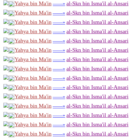
Yahya bin Ma'in
al-Skn bin Isma'il al-Ansari
——»
Yahya bin Ma'in
al-Skn bin Isma'il al-Ansari
——»
Yahya bin Ma'in
al-Skn bin Isma'il al-Ansari
——»
Yahya bin Ma'in
al-Skn bin Isma'il al-Ansari
——»
Yahya bin Ma'in
al-Skn bin Isma'il al-Ansari
——»
Yahya bin Ma'in
al-Skn bin Isma'il al-Ansari
——»
Yahya bin Ma'in
al-Skn bin Isma'il al-Ansari
——»
Yahya bin Ma'in
al-Skn bin Isma'il al-Ansari
——»
Yahya bin Ma'in
al-Skn bin Isma'il al-Ansari
——»
Yahya bin Ma'in
al-Skn bin Isma'il al-Ansari
——»
Yahya bin Ma'in
al-Skn bin Isma'il al-Ansari
——»
Yahya bin Ma'in
al-Skn bin Isma'il al-Ansari
——»
Yahya bin Ma'in
al-Skn bin Isma'il al-Ansari
——»
Yahya bin Ma'in
al-Skn bin Isma'il al-Ansari
——»
Yahya bin Ma'in
al-Skn bin Isma'il al-Ansari
——»