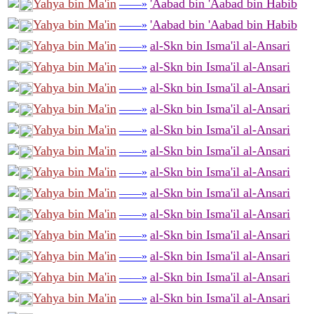
Yahya bin Ma'in
'Aabad bin 'Aabad bin Habib
——»
Yahya bin Ma'in
'Aabad bin 'Aabad bin Habib
——»
Yahya bin Ma'in
al-Skn bin Isma'il al-Ansari
——»
Yahya bin Ma'in
al-Skn bin Isma'il al-Ansari
——»
Yahya bin Ma'in
al-Skn bin Isma'il al-Ansari
——»
Yahya bin Ma'in
al-Skn bin Isma'il al-Ansari
——»
Yahya bin Ma'in
al-Skn bin Isma'il al-Ansari
——»
Yahya bin Ma'in
al-Skn bin Isma'il al-Ansari
——»
Yahya bin Ma'in
al-Skn bin Isma'il al-Ansari
——»
Yahya bin Ma'in
al-Skn bin Isma'il al-Ansari
——»
Yahya bin Ma'in
al-Skn bin Isma'il al-Ansari
——»
Yahya bin Ma'in
al-Skn bin Isma'il al-Ansari
——»
Yahya bin Ma'in
al-Skn bin Isma'il al-Ansari
——»
Yahya bin Ma'in
al-Skn bin Isma'il al-Ansari
——»
Yahya bin Ma'in
al-Skn bin Isma'il al-Ansari
——»