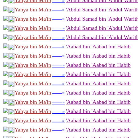
Yahya bin Ma'in
'Abdul Samad bin 'Abdul Warith
——»
Yahya bin Ma'in
'Abdul Samad bin 'Abdul Warith
——»
Yahya bin Ma'in
'Abdul Samad bin 'Abdul Warith
——»
Yahya bin Ma'in
'Abdul Samad bin 'Abdul Warith
——»
Yahya bin Ma'in
'Abdul Samad bin 'Abdul Warith
——»
Yahya bin Ma'in
'Aabad bin 'Aabad bin Habib
——»
Yahya bin Ma'in
'Aabad bin 'Aabad bin Habib
——»
Yahya bin Ma'in
'Aabad bin 'Aabad bin Habib
——»
Yahya bin Ma'in
'Aabad bin 'Aabad bin Habib
——»
Yahya bin Ma'in
'Aabad bin 'Aabad bin Habib
——»
Yahya bin Ma'in
'Aabad bin 'Aabad bin Habib
——»
Yahya bin Ma'in
'Aabad bin 'Aabad bin Habib
——»
Yahya bin Ma'in
'Aabad bin 'Aabad bin Habib
——»
Yahya bin Ma'in
'Aabad bin 'Aabad bin Habib
——»
Yahya bin Ma'in
'Aabad bin 'Aabad bin Habib
——»