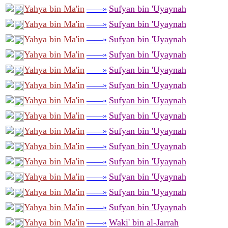
Yahya bin Ma'in
Sufyan bin 'Uyaynah
——»
Yahya bin Ma'in
Sufyan bin 'Uyaynah
——»
Yahya bin Ma'in
Sufyan bin 'Uyaynah
——»
Yahya bin Ma'in
Sufyan bin 'Uyaynah
——»
Yahya bin Ma'in
Sufyan bin 'Uyaynah
——»
Yahya bin Ma'in
Sufyan bin 'Uyaynah
——»
Yahya bin Ma'in
Sufyan bin 'Uyaynah
——»
Yahya bin Ma'in
Sufyan bin 'Uyaynah
——»
Yahya bin Ma'in
Sufyan bin 'Uyaynah
——»
Yahya bin Ma'in
Sufyan bin 'Uyaynah
——»
Yahya bin Ma'in
Sufyan bin 'Uyaynah
——»
Yahya bin Ma'in
Sufyan bin 'Uyaynah
——»
Yahya bin Ma'in
Sufyan bin 'Uyaynah
——»
Yahya bin Ma'in
Sufyan bin 'Uyaynah
——»
Yahya bin Ma'in
Waki' bin al-Jarrah
——»