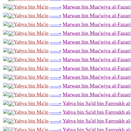
Yahya bin Ma'in
Marwan bin Mua'wiya al-Fazari
——»
Yahya bin Ma'in
Marwan bin Mua'wiya al-Fazari
——»
Yahya bin Ma'in
Marwan bin Mua'wiya al-Fazari
——»
Yahya bin Ma'in
Marwan bin Mua'wiya al-Fazari
——»
Yahya bin Ma'in
Marwan bin Mua'wiya al-Fazari
——»
Yahya bin Ma'in
Marwan bin Mua'wiya al-Fazari
——»
Yahya bin Ma'in
Marwan bin Mua'wiya al-Fazari
——»
Yahya bin Ma'in
Marwan bin Mua'wiya al-Fazari
——»
Yahya bin Ma'in
Marwan bin Mua'wiya al-Fazari
——»
Yahya bin Ma'in
Marwan bin Mua'wiya al-Fazari
——»
Yahya bin Ma'in
Marwan bin Mua'wiya al-Fazari
——»
Yahya bin Ma'in
Yahya bin Sa'id bin Farroukh al
——»
Yahya bin Ma'in
Yahya bin Sa'id bin Farroukh al
——»
Yahya bin Ma'in
Yahya bin Sa'id bin Farroukh al
——»
Yahya bin Ma'in
Yahya bin Sa'id bin Farroukh al
——»