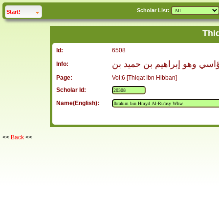
Scholar List:
click to
expand
Start!
Thi
Id:
6508
ؤاسي وهو إبراهيم بن حميد بن
Info:
Page:
Vol:6 [Thiqat Ibn Hibban]
Scholar Id:
Name(English):
<<
Back
<<