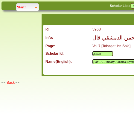
Scholar List:
click to
expand
Start!
Id:
5968
لرحمن الدمشقي قال
Info:
Page:
Vol:7 [Tabaqat Ibn Sa'd]
Scholar Id:
Name(English):
<<
Back
<<