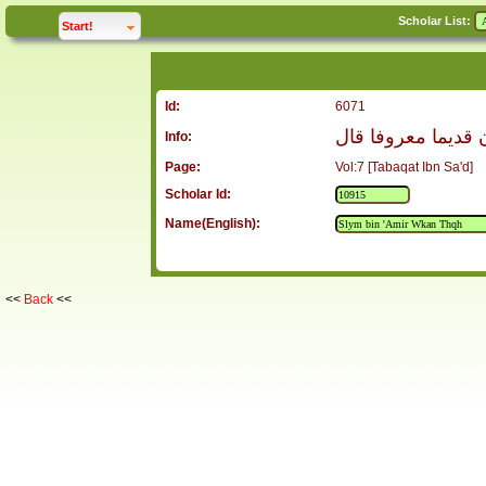
Scholar List:
click to
expand
Start!
Id:
6071
 قديما معروفا قال
Info:
Page:
Vol:7 [Tabaqat Ibn Sa'd]
Scholar Id:
Name(English):
<<
Back
<<