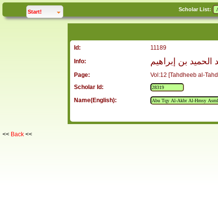
Scholar List:
click to
expand
Start!
Id:
11189
 الحميد بن إبراهيم
Info:
Page:
Vol:12 [Tahdheeb al-Tahd
Scholar Id:
Name(English):
<<
Back
<<