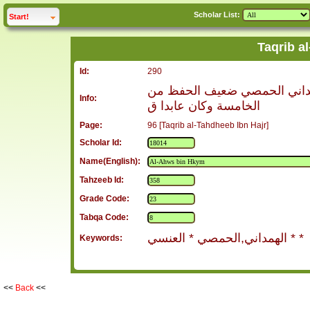
Scholar List:
click to
expand
Start!
Taqrib a
Id:
290
همداني الحمصي ضعيف الحفظ من
Info:
الخامسة وكان عابدا ق
Page:
96 [Taqrib al-Tahdheeb Ibn Hajr]
Scholar Id:
Name(English):
Tahzeeb Id:
Grade Code:
Tabqa Code:
الهمداني,الحمصي * العنسي * *
Keywords:
<<
Back
<<