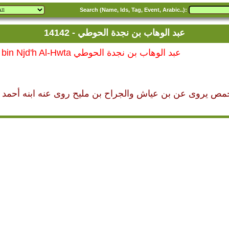
Search (Name, Ids, Tag, Event, Arabic..):
14142 - عبد الوهاب بن نجدة الحوطي
14142 - Abd Al-Whab bin Njd'h Al-Hwta عبد الوهاب بن نجدة الحوطي
مص يروى عن بن عياش والجراح بن مليح روى عنه ابنه أحمد ب