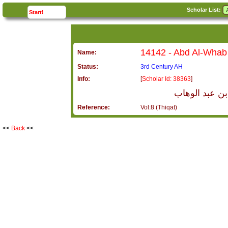
Scholar List:
click to
expand
Start!
Name:
Status:
3rd Century AH
Info:
[
Scholar Id: 38363
]
ن عبد الوهاب
Reference:
Vol:8 (Thiqat)
<<
Back
<<