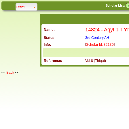
Scholar List:
click to
expand
Start!
Name:
Status:
3rd Century AH
Info:
[
Scholar Id: 32130
]
Reference:
Vol:8 (Thiqat)
<<
Back
<<