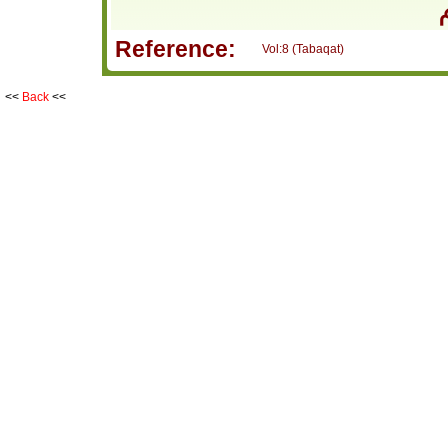
Reference:
Vol:8 (Tabaqat)
<<
Back
<<