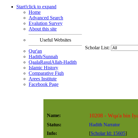
Start!
click to
expand
Home
Advanced Search
Evalution Survey
About this site
Useful Websites
Scholar List:
Qur'an
Hadith/Sunnah
QaalaRasulAllah-Hadith
Islamic History
Comparative Fiqh
Arees Institute
Facebook Page
Name:
Status:
Hadith Narrator
Info:
[
Scholar Id: 15605
]