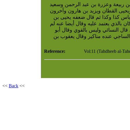
بن ربيعة وعزرة بن عبد الرحمن وسعيد
ويحيى القطان ويزيد بن هارون وآخرون
إياس كذا وكذا ثم قال ضعفه يحيى بن
 بالذي يعتمد عليه وقال أيضا عنه لم
قال النسائي وليس بالقوي وقال أبو
 الساجي عنده مناكير وقال يعقوب بن
Reference:
Vol:11 (Tahdheeb al-Tah
<<
Back
<<