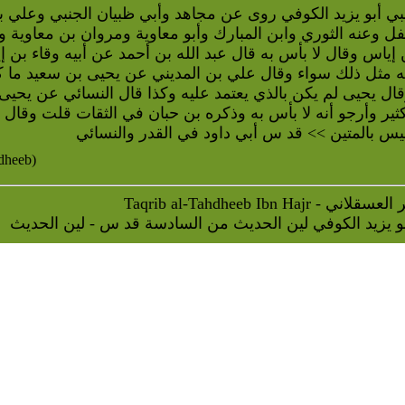
جنبي أبو يزيد الكوفي روى عن مجاهد وأبي ظبيان الجنبي وعلي 
فل وعنه الثوري وابن المبارك وأبو معاوية ومروان بن معاوية 
 إياس وقال لا بأس به قال عبد الله بن أحمد عن أبيه وقاء بن 
ه مثل ذلك سواء وقال علي بن المديني عن يحيى بن سعيد ما كان
ال يحيى لم يكن بالذي يعتمد عليه وكذا قال النسائي عن يحيى 
ثير وأرجو أنه لا بأس به وذكره بن حبان في الثقات قلت وقال
ليس بالمتين >> قد س أبي داود في القدر والنسائي
dheeb)
 - ابن حجر العسقلاني
و يزيد الكوفي لين الحديث من السادسة قد س - لين الحديث