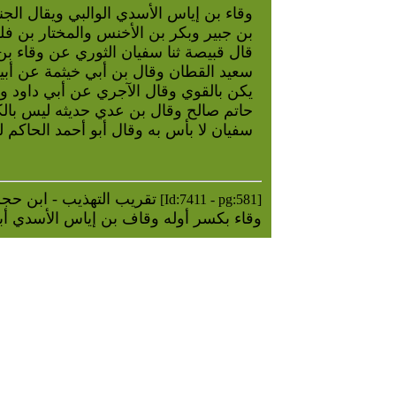
وقاء بن إياس الأسدي الوالبي ويقال ال
بن جبير وبكر بن الأخنس والمختار بن فل
قال قبيصة ثنا سفيان الثوري عن وقاء بن
سعيد القطان وقال بن أبي خيثمة عن أبي
يكن بالقوي وقال الآجري عن أبي داود وق
حاتم صالح وقال بن عدي حديثه ليس بالك
سفيان لا بأس به وقال أبو أحمد الحاكم 
Taqrib al-Tahdheeb Ibn Hajr - تقريب التهذيب
[Id:7411 - pg:581]
وقاء بكسر أوله وقاف بن إياس الأسدي أب