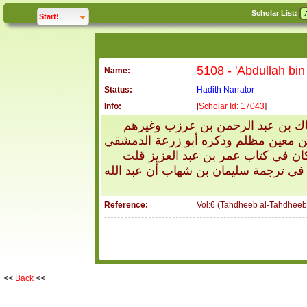
Scholar List:
click to
expand
Start!
Name:
Status:
Hadith Narrator
Info:
[
Scholar Id: 17043
]
حاك بن عبد الرحمن بن عرزب وغيرهم
 بن معين مظلم وذكره أبو زرعة الدمشقي
ان في كتاب عمر بن عبد العزيز قلت
 في ترجمة سليمان بن شهاب أن عبد الله
Reference:
Vol:6 (Tahdheeb al-Tahdheeb
<<
Back
<<