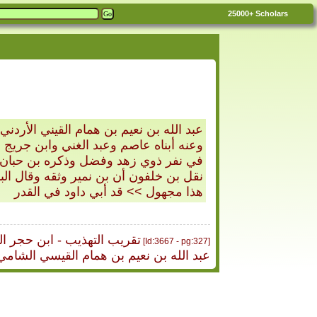
25000+
Scholars
عبد الله بن نعيم بن همام القيني الأ
وعنه أبناه عاصم وعبد الغني وابن جريج
في نفر ذوي زهد وفضل وذكره بن حبان ف
نقل بن خلفون أن بن نمير وثقه وقال ال
هذا مجهول >> قد أبي داود في القدر
Taqrib al-Tahdheeb Ibn Hajr - تقريب التهذيب - اب
[Id:3667 - pg:327]
عبد الله بن نعيم بن همام القيسي الشامي