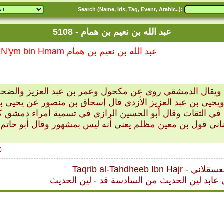
Search (Name, Ids, Tag, Event, Arabic..):
5108 - عبد الله بن نعيم بن همام
5108 - 'Abdullah bin N'ym bin Hmam عبد الله بن نعيم بن همام
ردني ويقال الدمشقي روى عن مكحول وعمر بن عبد العزيز والض
 ويحيى بن عبد العزيز الأزدي قال إسحاق بن منصور عن يحيى
ي الثقات وقال أبو الحسين الرازي في تسمية أمراء دمشق ك
بناني قول بن معين مظلم يعني أنه ليس بمشهور وقال أبو حاتم
)
ن حجر العسقلاني
 عابد لين الحديث من السادسة قد - لين الحديث