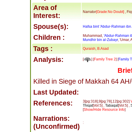
Area of
Narrator
[Grade:No Doubt]
, Fi
Interest:
Spouse(s):
Hafsa bint 'Abdur-Rahman ibn 
Children :
Muhammad,
'Abdur-Rahman ib
Mundhir bin al-Zubayr
, 'Umar,
Tags :
Quraish
,
B.Asad
Analysis:
[
] [
Family Tree 2
] [
Family T
Brie
Killed in Siege of Makkah 64 AH
Last Updated:
References:
3[pg:318],9[pg:78],12[pg:302]
Thiqat
[Vol:5] ,
Tabaqat
[Vol:5] ,
[
Show/Hide Resource Info
]
Narrations:
:
(Unconfirmed)