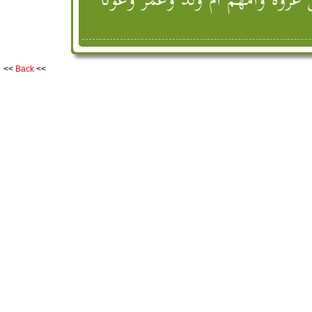
Siyar A'lam al-Dhahbi - سير أعلام النبلاء - الذهبي [ Companio
<<
Back
<<
 وكان ممن غزا القسطنطينية مع
ذر غاضب أخاه عبد الله فسار إلى
بألف ألف درهم لكن مات معاوية
 ينزل المنذر في قبره وكان
ع إلى أخيه بمكة في ثمان ليال
ين قتل تلك الأيام المنذر رحمه