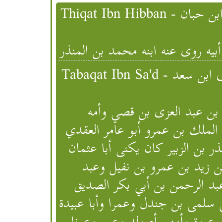
أبيه روى عنه ابنه محمد بن المنذر
Tabaqat Ibn Sa'd - الطبقات الكبرى ابن سعد [ Successor (Level 2),
د بن عبد العزى بن قصي وأمه
الملك بن عمرو أبو عامر العقدي
 بن الزبير كان يكنى أبا عثمان
ن زيد بن عمرو بن نفيل وعبد
بد الرحمن بن أبي بكر الصديق
ي سلمى بن جندل وعمرا وأبا عبيدة
عروة وأمهم أم ولد وعمر وعونا