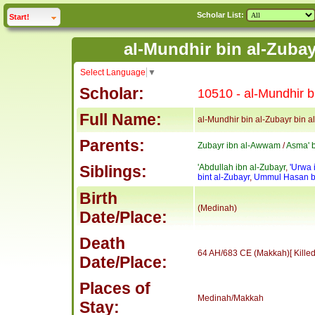
Scholar List:
click to
expand
Start!
Select Language
▼
Scholar:
10510 - al-Mundhir b
Full Name:
al-Mundhir bin al-Zubayr bin 
Parents:
Zubayr ibn al-Awwam
/
Asma' b
Siblings:
'Abdullah ibn al-Zubayr
,
'Urwa 
bint al-Zubayr
,
Ummul Hasan bi
Birth
(Medinah)
Date/Place:
Death
64 AH/683 CE (Makkah)[ Killed
Date/Place:
Places of
Medinah/Makkah
Stay: