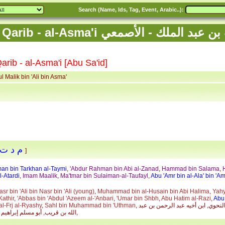
Search (Name, Ids, Tag, Event, Arabic..):
A عبد الملك بن قريب بن عبد الملك - الأصمعي
arib - al-Asma'i [Abu Sa'id]
l Malik bin 'Ali bin Asma'
- صدوق
م د ت
]
an bin Tarkhan al-Taymi
,
'Abdur Rahman bin Abi al-Zanad
,
Hammad bin Salama
,
-Atardi
,
Imam Maalik
,
Ma'tmar bin Sulaiman-al-Taufayl
,
Abu 'Amr bin al-Ala' bin 'A
sr bin 'Ali bin Nasr bin 'Ali (young)
,
Muhammad bin al-Husain bin Abi Halima
,
Yahy
athir
,
'Abbas bin 'Abdul 'Azeem al-'Anbari
,
'Umar bin Shbh
,
Abu Hatim al-Razi
,
Abu 
, إسحاق بن إبراهيم الموصلي, أبو العيناء الكديمي, أبو عصيدة النحوي, ابن أخيه عبد الرحمن بن عبد
Sahl bin Muhammad bin 'Uthman
,
al-Frj al-Ryashy
الله بن قريب, أبو مسلم إبراهيم بن عبد الله الكشي, بشر بن موسى الأسدي,