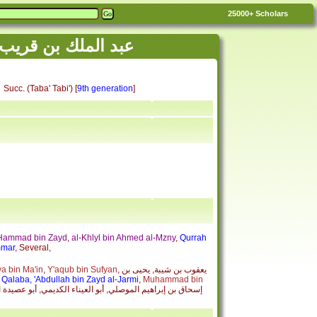
25000+
Scholars
'bdul Malik bin Qarib - al-Asma'i
Succ. (Taba' Tabi') [
9th generation
]
Hammad bin Zayd
,
al-Khlyl bin Ahmed al-Mzny
,
Qurrah
mmar
, Several,
, يعقوب بن شيبة, يحيى بن
Y'aqub bin Sufyan
,
a bin Ma'in
Qalaba, 'Abdullah bin Zayd al-Jarmi
,
Muhammad bin