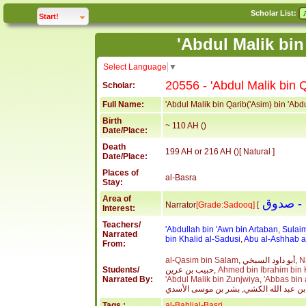
Scholar List:
click to
expand
Start!
Select Language
▼
20556 - 'Abdul Malik bin Q
Scholar:
Full Name:
'Abdul Malik bin Qarib('Asim) bin 'Abdu
Birth
~ 110 AH ()
Date/Place:
Death
199 AH or 216 AH ()[ Natural ]
Date/Place:
Places of
al-Basra
Stay:
Area of
Narrator
[Grade:Sadooq]
[
Interest:
Teachers/
'Abdullah bin 'Awn bin Artaban
,
Sulaim
Narrated
bin Khalid al-Sadusi
,
Abu al-Ashhab al
From:
Na
, أبو داود السبخي,
al-Qasim bin Salam
Ahmed bin Ibrahim bin K
حبيب بن عرين,
Students/
Narrated By:
'Abdul Malik bin Zunjwiya
,
'Abbas bin 
Tags :
al-Bahlial-Basri