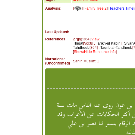
[
] [
Family Tree 2
] [
Teachers Timel
Analysis:
Last Updated:
References:
27[pg:364]
View
Thiqat
[Vol:8] ,
Tarikh-ul Kabir
[] ,
Siyar 
Tahdheeb
[364] ,
Taqrib al-Tahdheeb
[
[
Show/Hide Resource Info
]
Narrations:
Sahih Muslim:
1
(Unconfirmed)
 بن عون روى عنه الناس مات سنة
 أكثر الحكايات عن الأعراب وقد
الرقام بتستر ثنا نصر بن علي
لته