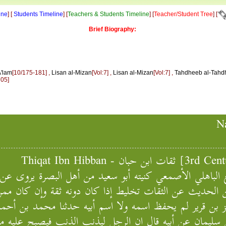
ine
] [
Students Timeline
] [
Teachers & Students Timeline
] [
Teacher/Student Tree
] [
Brief Biography:
A'lam
[10/175-181] ,
Lisan al-Mizan
[Vol:7] ,
Lisan al-Mizan
[Vol:7] ,
Tahdheeb al-Tahd
705]
Na
3rd Century AH, I
لباهلي الأصمعي كنيته أبو سعيد من أهل البصرة يروى عن
الحديث عن الثقات تخليط إذا كان دونه ثقة وإن كان ممن
بن قرير لم يحفظ اسمه ولا اسم أبيه حدثنا محمد بن أحمد 
ليمان عن أبيه قال إن الرجل ليذنب الذنب فيصبح عليه مذ