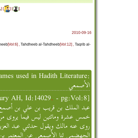
] [
] [
]
2010-09-16
heeb
[Vol:6] ,
Tahdheeb al-Tahdheeb
[Vol:12] ,
Taqrib al-
mes used in Hadith Literature:
الأصمعي
- pg:Vol:8]
.
Thiqat Ibn Hibban - ثقات ابن حبان [d:14029
عبد الملك بن قريب بن علي بن أصمع ا
خمس عشرة ومائتين ليس فيما يروى من 
روى عنه مالك ويقول حدثني عبد العزيز 
الجهضمي ثنا الأصمعي عن المعتمر بن س