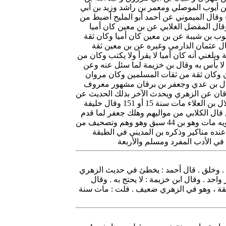
ن أيوب الموصلي ومعمر بن راشد وزيد بن أبي
 وقال الميموني عن أحمد أبو المليح أضبط من
ل المفضل الغلابي عن بن معين كان أميا
 بن شيبة عن بن معين كان أميا وكان ثقة
ال عثمان الدارمي وغيره عن بن معين ثقة
بلغني أنه كان أميا لا يقرأ ولا يكتب وكان من
لا بأس به وقال بن خزيمة لما سئل عنه وعن
قان وكان ثقة من ثقات المسلمين وكان مروان
وقال بن عدي وجعفر بن برقان مشهور معروف
قان عن الزهري ويحدث الآخر بذلك الحديث عن
بن برقان عن الزهري أو يقول بلغني عن الزهري فأما حديثه عن ميمون بن مهران ويزيد بن الأصم فثابت صحيح قال هلال بن العلاء مات سنة 15 أو 151 وقال خليفة
ن برقان ممن قال الكلابي من مواليهم وهلك جعفر لما قدم
أبو جعفر يعني المنصور الرقة وهو ذاهب إلي بيت المقدس وهذا من نحو 44 سنة قال أبو موسى سنة 154 وقال بن منجويه مات وهو بن 44 سبق وهو وهم وتصحيف من
عنده مناكير وذكره بن المديني في الطبقة
م . وخلق . قال أحمد : يخطئ في حديث الزهري
حد . وقال ابن خزيمة : لا يحتج به . وقال
ثقة ، وهو في الزهري ضعيف . قلت : مات سنة