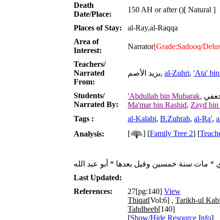
Death
150 AH or after ()[ Natural ]
Date/Place:
Places of Stay:
al-Ray,al-Raqqa
Area of
Narrator
[Grade:Sadooq/Delus
Interest:
Teachers/
'Ata' bi
,
al-Zuhri
يزيد الأصم,
Narrated
From:
Students/
'Abdullah bin Mubarak
Narrated By:
Ma'mar bin Rashid
,
Zayd bin 
Tags :
al-Kalabi
,
B.Zuhrah
,
al-Ra'
,
a
[
] [
Family Tree 2
] [
Teache
Analysis:
ي * مات سنة خمسين وقيل بعدها * أبو عبد الله
Last Updated:
References:
27[pg:140]
View
Thiqat
[Vol:6] ,
Tarikh-ul Kab
Tahdheeb
[140]
[
Show/Hide Resource Info
]