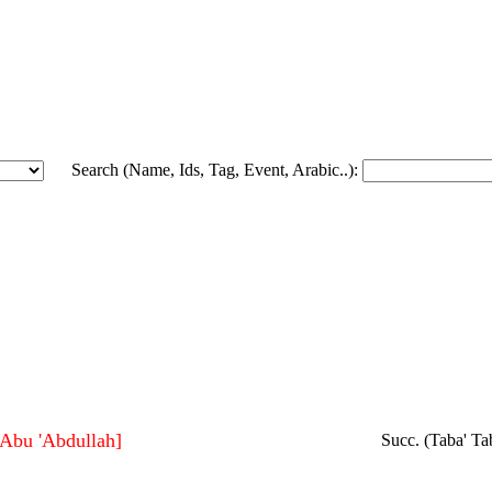
Search (Name, Ids, Tag, Event, Arabic..):
Ja'far bin Brqan جعفر بن برقان
[Abu 'Abdullah]
Succ. (Taba' Tab