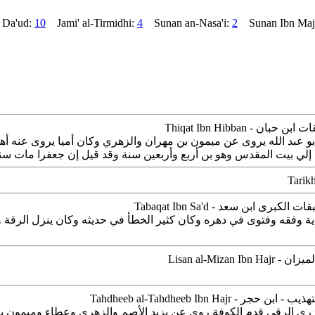
Da'ud:
10
Jami' al-Tirmidhi:
4
Sunan an-Nasa'i:
2
Sunan Ibn Maj
بو عبد الله يروى عن ميمون بن مهران والزهري وكان أميا يروى عنه أه
إلي بيت المقدس وهو بن أربع وأربعين سنة وقد قيل إن جعفرا مات سنة
اية وفقه وفتوى في دهره وكان كثير الخطأ في حديثه وكان ينزل الرقة 
الجزري الرقي قدم الكوفة روى عن يزيد الأصم والزهري وعطاء وميمون ب