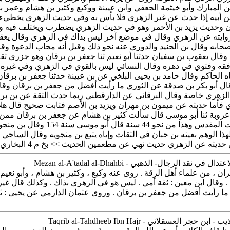
 المبارك وأبو خيثمة الجعفي وابن عيينة ووكيع وكثير بن هشام وعمر ب
 عن أبيه إذا حدث عن غير الزهري فلا بأس به وفي حديث الزهري يخطيء
 وحديث يزيد بن الأحمر وهو في حديث الزهري يضطرب ويختلف فيه وقا
ايته عن الزهري وقال في موضع آخر ليس بذاك في الزهري وقال يعقوب
ابه وقال بن الجنيد والدوري عنه نحو ذلك وقيل أنه مجاب الدعوة وق
ال يعقوب بن سفيان حدثنا أبو نعيم ثنا جعفر بن برقان وهو جزري ثقة و
وفقه وفتوي في دهره وقال النسائي ليس بالقوي في الزهري وفي غيره 
 حكاه الحاكم وقال حامد بن يحيى البلخي عن بن عيينة حدثنا جعفر بن بر
ل قال أبو بكر بن صدقة عن الثوري ما رأيت أفضل من جعفر بن برقان 
زهري خاصة وقال البرقاني عن الدارقطني ربما حدث الثقة عن بن بر
ل وغيرهما مات سنة 54 وقال أبو عروبة ثنا أبو موسى قال سألت كثير بن هشام عن جعفر ب
 الوهم بعينه بن حبان في الثقات وإياه يتبع بن منجويه وقال الساجي 
 حديث نهي عن مطعمين الحديث >> بخ م 4 البخاري في الأدب المفرد ومسلم والأربعة
ن ، من علماء أهل الرقة . روى عنه وكيع ، وكثير بن هشام ، وأبو نعي
 وقال ابن معين : ثقة أمي . ليس هو في الزهري بذاك . وكذلك قال غير وا
 ما رأيت أفضل من جعفر بن برقان . وروى عثمان الدارمي عن يحيى : 