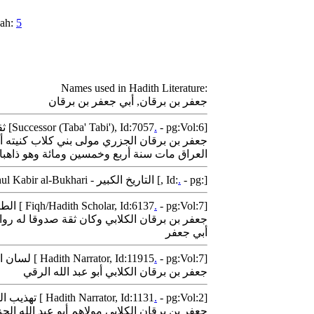
ah:
5
Names used in Hadith Literature:
جعفر بن برقان, أبي جعفر بن برقان
- pg:Vol:6]
.
Thiqat Ibn Hibban - ثقات ابن حبان [Successor (Taba' Tabi'), Id:7057
جعفر بن برقان الجزري مولى بني كلاب كنيته أ
العراق مات سنة أربع وخمسين ومائة وهو ذاهبا 
- pg:]
.
Tarikhul Kabir al-Bukhari - التاريخ الكبير [, Id:
- pg:Vol:7]
.
Tabaqat Ibn Sa'd - الطبقات الكبرى ابن سعد [ Fiqh/Hadith Scholar, Id:6137
جعفر بن برقان الكلابي وكان ثقة صدوقا له رو
أبي جعفر
- pg:Vol:7]
.
Lisan al-Mizan Ibn Hajr - لسان الميزان [ Hadith Narrator, Id:11915
جعفر بن برقان الكلابي أبو عبد الله الرقي
- pg:Vol:2]
.
Tahdheeb al-Tahdheeb Ibn Hajr - تهذيب التهذيب - ابن حجر [ Hadith Narrator, Id:1131
جعفر بن برقان الكلابي مولاهم أبو عبد الله 