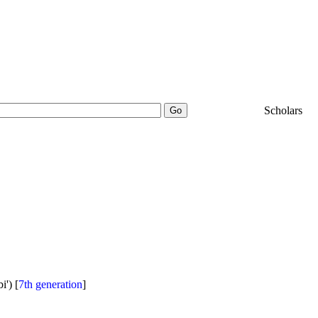
25000+
Scholars
i') [
7th generation
]