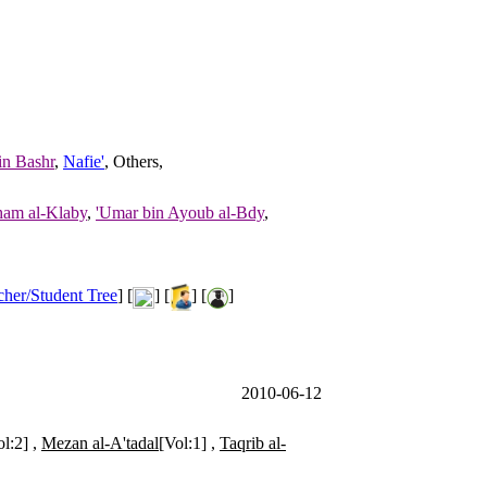
in Bashr
,
Nafie'
, Others,
ham al-Klaby
,
'Umar bin Ayoub al-Bdy
,
cher/Student Tree
] [
] [
] [
]
2010-06-12
ol:2] ,
Mezan al-A'tadal
[Vol:1] ,
Taqrib al-