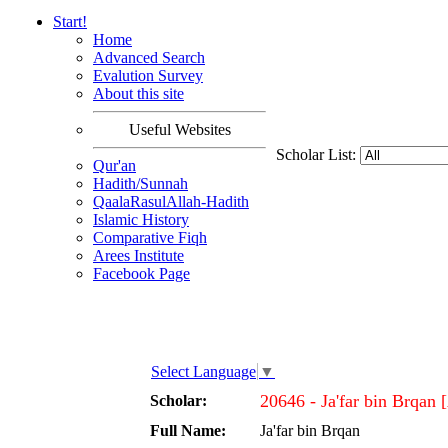
Start!
Home
Advanced Search
Evalution Survey
About this site
Useful Websites
Scholar List:
Qur'an
Hadith/Sunnah
QaalaRasulAllah-Hadith
Islamic History
Comparative Fiqh
Arees Institute
Facebook Page
Select Language
▼
20646 - Ja'far bin Brqan 
Scholar:
Full Name:
Ja'far bin Brqan