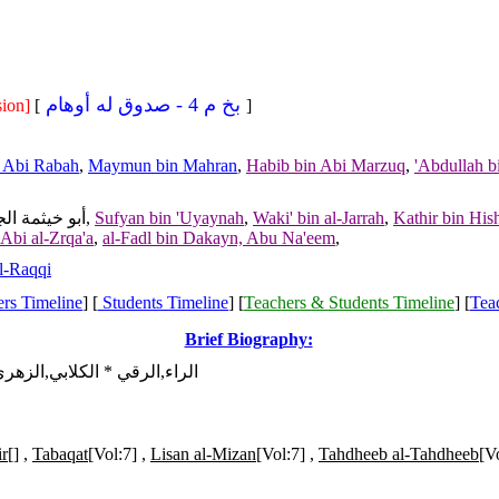
- صدوق له أوهام
بخ م 4
ion]
[
]
n Abi Rabah
,
Maymun bin Mahran
,
Habib bin Abi Marzuq
,
'Abdullah b
Kathir bin His
,
Waki' bin al-Jarrah
,
Sufyan bin 'Uyaynah
, أبو خيثمة الجعفي,
Abi al-Zrqa'a
,
al-Fadl bin Dakayn, Abu Na'eem
,
l-Raqqi
rs Timeline
] [
Students Timeline
] [
Teachers & Students Timeline
] [
Tea
Brief Biography:
الراء,الرقي * الكلابي,الزهر
ir
[] ,
Tabaqat
[Vol:7] ,
Lisan al-Mizan
[Vol:7] ,
Tahdheeb al-Tahdheeb
[V