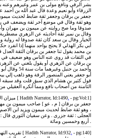
بشر الرقي ونافع مولى بن عمر وغيرهم وعنه بن
الزرقاء وأبو نعيم وعدة قال عبد الله بن أحمد
جعفر بن برقان وجعفر ثقة ضابط لحديث ميمون
وهو ثقة وقال في موضع آخر ثقة ويضعف في رو
صدوقا وما صح روايته عن ميمون بن مهران وأصح
وقال بن نمير ثقة أحاديثه عن الزهري مضطربة وق
الخيار وقال بن سعد كان ثقة صدوقا له رواية 
أبي بكر الهذلي لا يحتج بواحد منهما إذا انفرد
بن محمد يقول ثنا جعفر بن برقان الثقة العد
في الثقات قد روى عنه الناس وهو ضعيف في ال
وأحمد بن حنب
قول كثير بن هشام الذي سبق قلت وقد سبقه لهذا
الثامنة من أصحاب نافع ومما أنكره العقيلي من حديثه عن الزهري
- pg:Vol:1]
.
Mezan al-A'tadal al-Dhahbi - ميزان الاعتدال في نقد الرجال- الذهبي [ Hadith Narrator, Id:1490
جعفر بن برقان [ م ، عو ] صاحب ميمون بن مهرا
، وهو ثقة ضابط لحديث ميمون ويزيد ابن الاصم .
العجلى : ثقة جزرى . وعن سفيان الثوري قال :
أربع وخمسين ومائة .
- pg:140]
.
Taqrib al-Tahdheeb Ibn Hajr - تقريب التهذيب - ابن حجر العسقلاني [ Hadith Narrator, Id:932