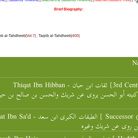
Brief Biography:
b al-Tahdheeb
[Vol:7] ,
Taqrib al-Tahdheeb
[400]
Na
3rd Century AH, I
كنيته أبو الحسن يروى عن شريك والحسن بن صالح بن حيي 
د [ Successor (Level 8), Id:3968
سن روى عن شريك وغيره