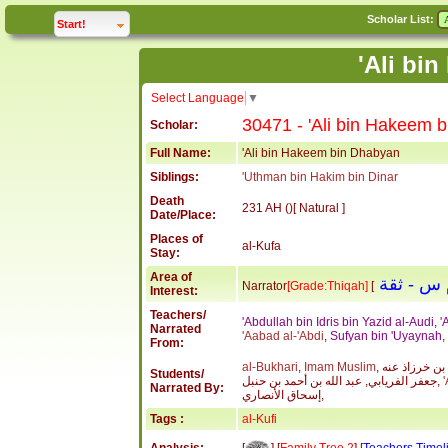
Scholar List:
click to
expand
Start!
Select Language
▼
30471 - 'Ali bin Hakeem 
Scholar:
Full Name:
'Ali bin Hakeem bin Dhabyan
Siblings:
'Uthman bin Hakim bin Dinar
Death
231 AH ()[ Natural ]
Date/Place:
Places of
al-Kufa
Stay:
Area of
م س
Narrator
[Grade:Thiqah]
[
Interest:
Teachers/
'Abdullah bin Idris bin Yazid al-Audi
,
'
Narrated
'Aabad al-'Abdi
,
Sufyan bin 'Uyaynah
,
From:
al-Bukhari
,
Imam Muslim
Students/
جعفر الفريابي, عبد الله بن أحمد بن حنبل,
Narrated By:
إسحاق الأنصاري,
Tags :
al-Kufi
[
] [
Family Tree 2
] [
Teachers Timel