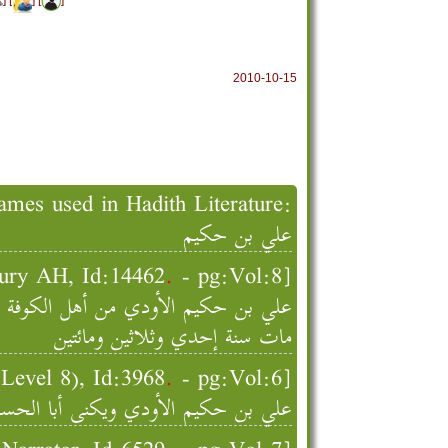
2010-10-15
mes used in Hadith Literature:
علي بن حكيم
- pg:Vol:8]
.
Thiqat Ibn Hibban - ثقات ابن حبان [d:14462
علي بن حكيم الأودي من أهل الكوفة 
مات سنة إحدي وثلاثين ومائتين
- pg:Vol:6]
.
Tabaqat Ibn Sa'd - الطبقات الكبرى ابن سع
علي بن حكيم الأودي ويكنى أبا الح