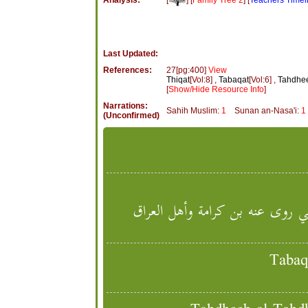
Analysis:
Last Updated:
References:
27[pg:400]
View
Thiqat
[Vol:8] ,
Tabaqat
[Vol:6] ,
Tahdhee
[
Show/Hide Resource Info
]
Narrations:
Sahih Muslim:
1
Sunan an-Nasa'i:
1
(Unconfirmed)
روى عنه بن كرامة وأهل العراق