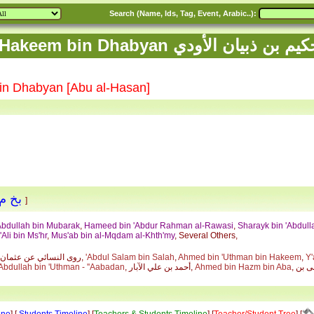
Search (Name, Ids, Tag, Event, Arabic..):
Ali bin H علي بن حكيم بن ذبيان الأودي
bin Dhabyan [Abu al-Hasan]
- ثقة
بخ 
]
Abdullah bin Mubarak
,
Hameed bin 'Abdur Rahman al-Rawasi
,
Sharayk bin 'Abdull
'Ali bin Ms'hr
,
Mus'ab bin al-Mqdam al-Khth'my
, Several Others,
Y'
,
Ahmed bin 'Uthman bin Hakeem
,
'Abdul Salam bin Salah
, روى النسائي عن عثمان بن خرزاذ عنه,
, عبيد بن غنام, الفضل بن محمد بن المسيب الشعراني, موسى بن
Ahmed bin Hazm bin Aba
, أحمد بن علي الآبار,
'Abdullah bin 'Uthman - ''Aabadan
ine
] [
Students Timeline
] [
Teachers & Students Timeline
] [
Teacher/Student Tree
] [