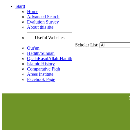
Start!
Home
Advanced Search
Evalution Survey
About this site
Useful Websites
Scholar List:
Qur'an
Hadith/Sunnah
QaalaRasulAllah-Hadith
Islamic History
Comparative Fiqh
Arees Institute
Facebook Page