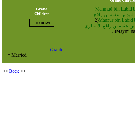
Grand Childr
Mahmud bin Labid b
Grand
Children
لبيد بن عقبة بن رافع
2)
Manzur bin Labid 
Unknown
بن عقبة بن رافع الأنصاري
3)Maymun
Graph
= Married
<<
Back
<<